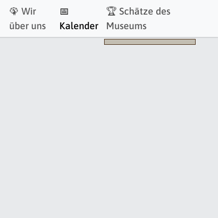
🦚 Wir
📅
🏆 Schätze des
über uns
Kalender
Museums