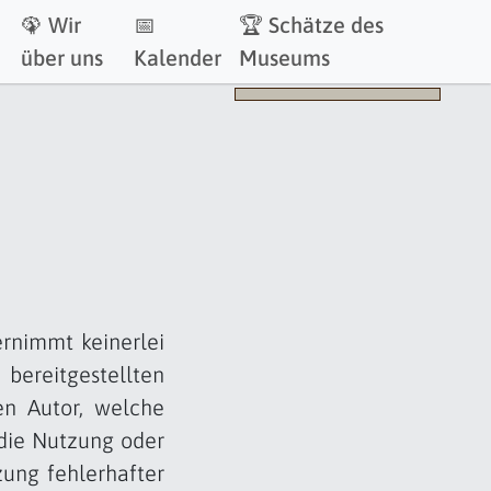
🦚 Wir
📅
🏆 Schätze des
über uns
Kalender
Museums
ernimmt keinerlei
bereitgestellten
en Autor, welche
 die Nutzung oder
ung fehlerhafter