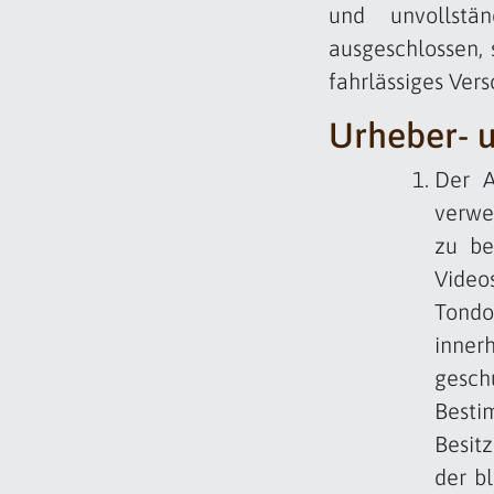
und unvollstän
ausgeschlossen, 
fahrlässiges Vers
Urheber- 
Der A
verwe
zu be
Video
Tond
inner
gesch
Best
Besit
der b