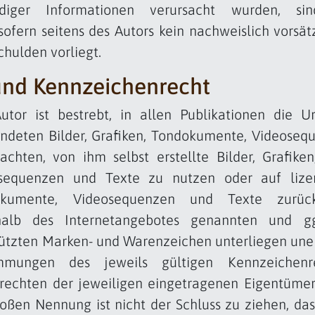
diger Informationen verursacht wurden, sin
sofern seitens des Autors kein nachweislich vorsät
chulden vorliegt.
und Kennzeichenrecht
utor ist bestrebt, in allen Publikationen die U
ndeten Bilder, Grafiken, Tondokumente, Videoseq
achten, von ihm selbst erstellte Bilder, Grafike
sequenzen und Texte zu nutzen oder auf lizenz
okumente, Videosequenzen und Texte zurückz
halb des Internetangebotes genannten und gg
ützten Marken- und Warenzeichen unterliegen une
immungen des jeweils gültigen Kennzeichen
zrechten der jeweiligen eingetragenen Eigentümer
loßen Nennung ist nicht der Schluss zu ziehen, d