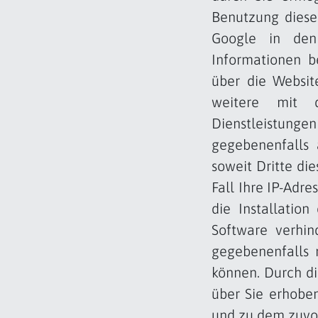
Benutzung diese 
Google in den
Informationen b
über die Websit
weitere mit d
Dienstleistun
gegebenenfalls 
soweit Dritte di
Fall Ihre IP-Adr
die Installatio
Software verhin
gegebenenfalls 
können. Durch di
über Sie erhobe
und zu dem zuvo