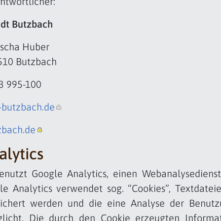
ntwortlicher:
adt Butzbach
ascha Huber
5510 Butzbach
33 995-100
-butzbach.de
tzbach.de
lytics
enutzt Google Analytics, einen Webanalysedienst
le Analytics verwendet sog. “Cookies”, Textdatei
ichert werden und die eine Analyse der Benutz
licht. Die durch den Cookie erzeugten Informa