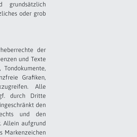
d grundsätzlich
zliches oder grob
rheberrechte der
uenzen und Texte
n, Tondokumente,
freie Grafiken,
ugreifen. Alle
f. durch Dritte
ingeschränkt den
rechts und den
. Allein aufgrund
ass Markenzeichen