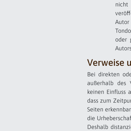
nich
veröf
Autor 
Tondo
oder 
Autors
Verweise u
Bei direkten od
außerhalb des V
keinen Einfluss 
dass zum Zeitpun
Seiten erkennbar
die Urheberschaft
Deshalb distanzi