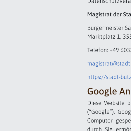
Datenschutzvera
Magistrat der St
Bürgermeister S
Marktplatz 1, 3
Telefon: +49 60
magistrat@stadt
https://stadt-bu
Google Ana
Diese Website b
(“Google”). Goog
Computer gespe
durch Sie ermög