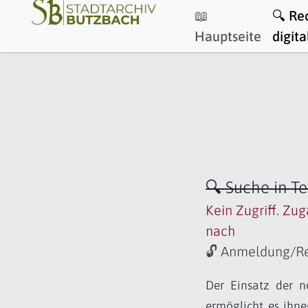
📖
🔍 Re
Hauptseite
digita
🔍 Suche in T
Kein Zugriff. Zug
nach
🔓 Anmeldung/Re
Der Einsatz der n
ermöglicht es ihne