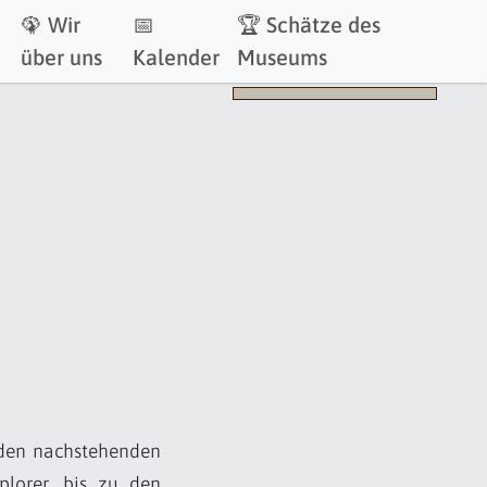
🦚 Wir
📅
🏆 Schätze des
über uns
Kalender
Museums
r den nachstehenden
plorer, bis zu den