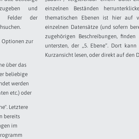
inzugeben und
einzelnen Beständen herrunterklic
e Felder der
thematischen Ebenen ist hier auf vi
chsuchen.
einzelnen Datensätze (und sofern ber
zugehörigen Beschreibungen, finden
i Optionen zur
untersten, der „5. Ebene“. Dort kan
Kurzansicht lesen, oder direkt auf den 
he über das
er beliebige
endet werden
en etc.) oder
he". Letztere
n bereits
ngen im
Programm