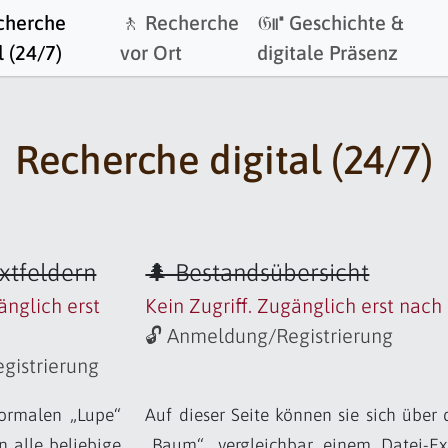
cherche
🚶 Recherche
𝔊⑈ Geschichte &
l (24/7)
vor Ort
digitale Präsenz
Recherche digital (24/7)
extfeldern
🌲 Bestandsübersicht
änglich erst
Kein Zugriff. Zugänglich erst nach
🔓 Anmeldung/Registrierung
gistrierung
ormalen „Lupe“
Auf dieser Seite können sie sich übe
n alle beliebige
„Baum“, vergleichbar einem Datei-Ex