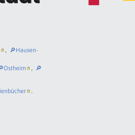
,
🔎Hausen-
🔎Ostheim
,
🔎
ienbücher
.