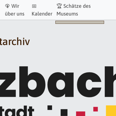
🦚 Wir
📅
🏆 Schätze des
über uns
Kalender
Museums
tarchiv