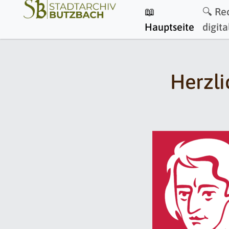
📖
🔍 Re
Hauptseite
digita
Herzli