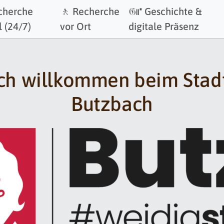
cherche
🚶 Recherche
𝔊⑈ Geschichte &
l (24/7)
vor Ort
digitale Präsenz
ch willkommen beim Stad
Butzbach