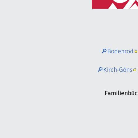
🔎Bodenrod
🔎Kirch-Göns
Familienbüc