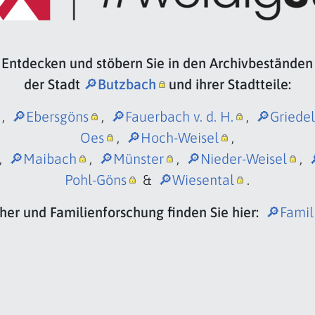
Entdecken und stöbern Sie in den Archivbeständen
der Stadt
🔎Butzbach
und ihrer Stadtteile:
,
🔎Ebersgöns
,
🔎Fauerbach v. d. H.
,
🔎Griedel
Oes
,
🔎Hoch-Weisel
,
,
🔎Maibach
,
🔎Münster
,
🔎Nieder-Weisel
,
Pohl-Göns
&
🔎Wiesental
.
her und Familienforschung finden Sie hier:
🔎Famil